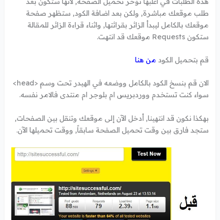
هذه الطلبات في اغلبها تؤخر تحميل الصفحة, لأنها ستكون بعد
طلب موقعك مباشرة, ولكن بعد اضافة الكود, ستظهر صفحة
موقعك بالكامل ليبدأ الزائر بقرائتها, واثناء قراءة الزائر للمقالة
ستكون Requests موقعك قد انتهت.
قم بتحميل الكود
من هنا
الان قم بنسخ الكود بالكامل ووضعه في الهيدر تحت وسم <head>
سواء كنت تستخدم ووردبريس ام بلوجر ام منتدى فالامر نفسه.
بهكذا نكون قد انتهينا, أدخل الآن إلى موقعك وتنقل بين الصفحات,
ستجد فارق بين وقت تحميل الصفحة سابقاً, ووقت تحميلها الآن.