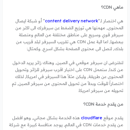
ماهي CDN؟
هي اختصار لـ”
content delivery network
” أو شبكة ايصال
المحتوى, مهمتها هي توزيع الضغط عن سيرفرك الى اكثر من
سيرفر قوي وسريع على مناطق مختلفة من العالم ومتصلة
ببعضها, اما الية عمل CDN هي تقريب السيرفر لبلد قريب من
بلدك, لتصل الى محتوى الصفحة بشكل اسرع, وكمثال:
لنفترض ان سيرفر موقعي في الصين, وهناك زائر يريد الدخول
من كندا, ستعمل CDN على اختيار اقرب سيرفر للزائر وتحويل
المحتوى عن طريقة, وليكن مثلاً هذا السيرفر في امريكا, لذلك
اختصاراً للوقت وبدلاً من تحويل المحتوى من سيرفر الصين, تم
تحويله من سيرفر امريكا.
من يقدم خدمة CDN؟
يقدم موقع
cloudflare
هذه الخدمة بشكل مجاني, وهو افضل
من يقدم خدمات CDN في العالم, يوجد منافسة كبيرة مع شركة