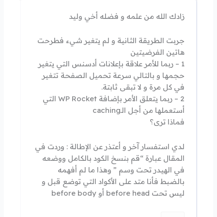
زادك الله من علمه و فضله أخي وليد
جربت الطريقة الثانية و لم يتغير شيء فطرحت
هاتين الفرضيتين
1 – ربما للأمر علاقة بإعلانات أدسنس التي يتغير
حجمها و بالتالي سرعة تحميل الصفحة تتغير
في كل مرة و لا تبقى ثابتة.
2 – ربما يتعلق الأمر بإضافة WP Rocket التي
أستعملها من أجل الـcaching
فماذا ترى؟
لدي استفسار آخر و أعتذر عن الإطالة : وردت في
المقال عبارة “قم بنسخ الكود بالكامل ووضعه
في الهيدر تحت وسم ” وهذا ما لم أفهمه
بالضبط فأنا متد على الأكواد التي توضع قبل و
ليس تحت before head أو before body