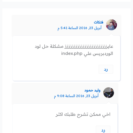
فتكات
أبريل 23, 2016 الساعة 5:41 م
عايزززززززززززززززززززززززز مشكلة حل لود
الوردبريس علي index.php
رد
وليد حمود
أبريل 23, 2016 الساعة 9:08 م
اخي ممكن تشرح طلبك اكثر
رد