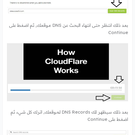
بعد ذلك انتظر حتى انتهاء البحث عن DNS موقعك, ثم اضغط على
Continue
بعد ذلك سيظهر لك DNS Records لموقعك, اترك كل شيء ثم
اضغط على Continue