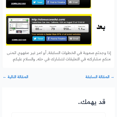
إذا وجدتم صعوبة في الخطوات السابقة, أو امر غير مفهوم, اتمنى
منكم مشاركته في التعليقات لنتشارك في حله, والسلام عليكم.
→
المقالة السابقة
المقالة التالية
←
قد يهمك..