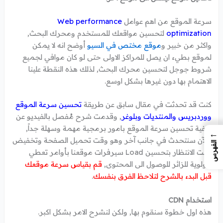
سرعة الموقع من اهم عوامل
Web performance
optimization
لتحسين مواقعك للمستخدم ومحرك البحث,
واكثر من خبير و
موقع مختص في السيو
أوضح انه لا يمكن
لموقع بطيء ان يصل للمراكز الاولى حتى لو كان موافي لجميع
شروط جوجل لتحسين محرك البحث, لذلك هذه النقطة علينا
الاهتمام بها دون غيرها بشكل اوسع.
كنت قد تحدثت في مقال سابق عن طريقة
تحسين سرعة الموقع
ووردبريس والمنتديات وبلوغر
, وقدمت شرح مُفصل بالفيديو عن
كيفية تحسين سرعة الموقع بامور برمجية مهمة وسهلة جداً,
←
والآن سنتحدث في جانب آخر وهو وقت تحميل الصفحة وتخفيض
الفهرس
وقت الانتظار بتحسين Load سيرفرات موقعنا بأوامر تعطي
الاولوية للزائر للوصول الى المحتوى,
قم بقياس سرعة موقعك
قبل البدء بالشرح لتلاحظ الفرق بنفسك
.
استخدام CDN
هذه اول خطوة سنقوم بها, ولكن لنشرح الامر بشكل اكبر.