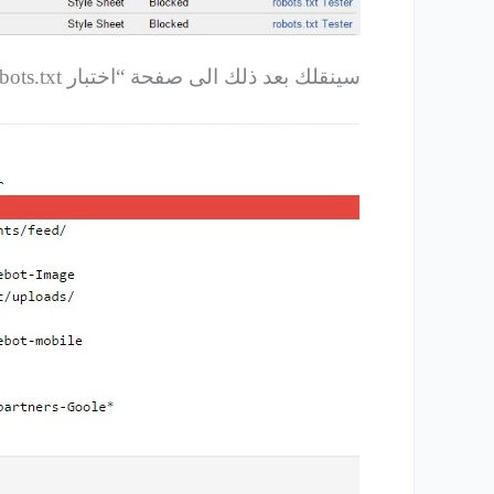
سينقلك بعد ذلك الى صفحة “اختبار robots.txt” لأعطائك سبب المشكلة الحاصلة, لنقوم بمعالجتها.