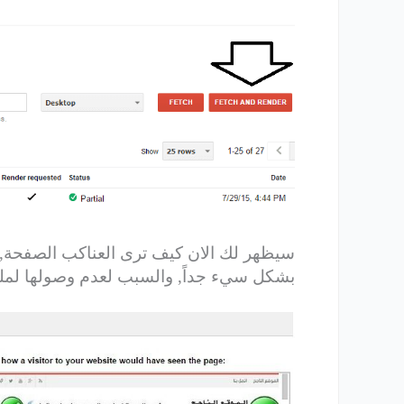
سيظهر لك الان كيف ترى العناكب الصفحة, و
بشكل سيء جداً, والسبب لعدم وصولها لملفات الجافا وCSS