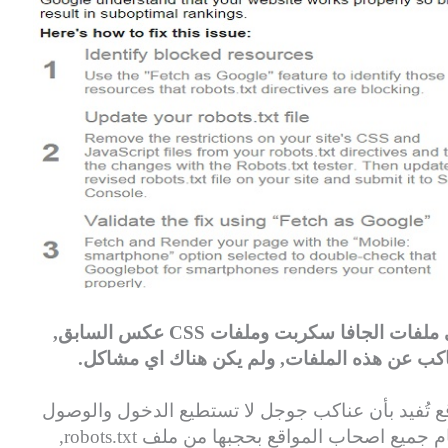
اصبحت الان عناكب جوجل تريد الدخول الى ملفات الجافا سكربت وملفات CSS عكس السابق,
ب عن هذه الملفات, ولم يكن هناك اي مشاكل.
تُفيد بأن عناكب جوجل لا تستطيع الدخول والوصول
الى ملفات الجاقا سكربت وCSS, بسبب قيام جميع اصحاب المواقع بحجبها من ملف robots.txt,