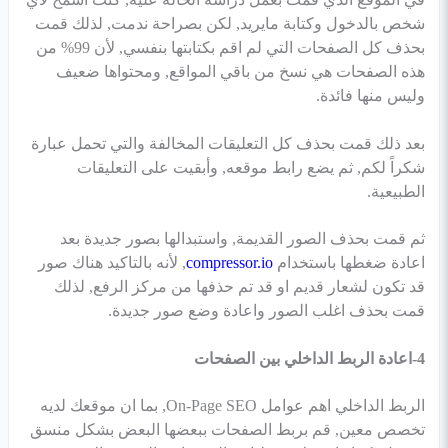
شخص بالدخول وكتابة مايريد, لكن بصراحة ندمت, لذلك قمت
بحذف كل الصفحات التي لم اقم بكتابتها بنفسي, لأن 99% من
هذه الصفحات هي نسخ من باقي المواقع, ومحتواها ضعيف
وليس منها فائدة.
بعد ذلك قمت بحذف كل التعليقات المخالفة والتي تحمل عبارة
شكراً لكم, ثم يضع رابط موقعه, وأبقيت على التعليقات
الطبيعية.
ثم قمت بحذف الصور القديمة, واستبدالها بصور جديدة بعد
اعادة ضغطها باستخدام
compressor.io
, لأنه بالتاكيد هناك صور
قد تكون لشعار قديم او قد تم حذفها من مركز الرفع, لذلك
قمت بحذف اغلب الصور واعادة وضع صور جديدة.
4-اعادة الربط الداخلي بين الصفحات
الربط الداخلي اهم عوامل On-Page SEO, بما ان موقعك لديه
تخصص معين, قم بربط الصفحات ببعضها البعض بشكل منسق