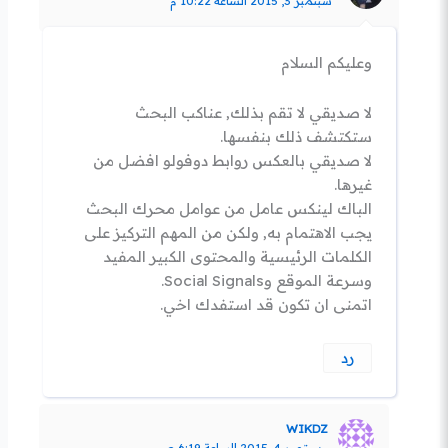
سبتمبر 3, 2015 الساعة 10:22 م
وعليكم السلام
لا صديقي لا تقم بذلك, عناكب البحث
ستكتشف ذلك بنفسها.
لا صديقي بالعكس روابط دوفولو افضل من
غيرها.
الباك لينكس عامل من عوامل محرك البحث
يجب الاهتمام به, ولكن من المهم التركيز على
الكلمات الرئيسية والمحتوى الكبير المفيد
وسرعة الموقع وSocial Signals.
اتمنى ان تكون قد استفدك اخي.
رد
WIKDZ
سبتمبر 4, 2015 الساعة 6:19 ص