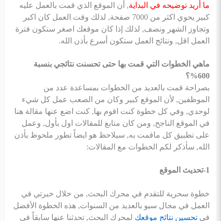
ما أريد توضيحه في البداية
, أن الموقع الذي قمت بالعمل عليه
كبير يحوي اكثر من 7000 صفحة, لذلك وقت العمل كان اكبر
وتجاوز الشهر ونصف, لذلك إذا كان موقعك اصغر ستكون فترة
العمل اقل, ونتائج العمل ستكون أسرع بأذن الله.
ماهي الخطوات التي قمت بها حتى تحسنت نتائجي بنسبة
600%؟
بصراحة قمت بالعديد من الخطوات بمساعدة عدد من
الموظفين, لأن الموقع كبير وكان من الصعب عمل كل شيء
لوحدي, وفي كل خطوة كنت اقوم بها, كنت اضع عنها مقالة هنا
في الموقع الناجح, ومن كان متابع للمقالات اول بأول, وعمل
على تطبيق كل ماقمت به, سيلاحظ هو ايضاً تطور ملحوظ بأذن
الله, سأذكر لكم الخطوات مع المقالات:
1-تحديث الموقع
خطوة سحرية للتقدم في محرك البحث, من خلال خبرتي في
العمل في مجال سيو بالعديد من السنوات, هذه الخطوة الأفضل
في
تحسين نتائج موقعك
لمحرك البحث, تحدثنا عنها سابقاً في