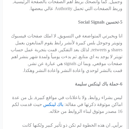
وجميل, كما وانصحك بربط اهم الصفحات بالصفحة الرئيسية,
وربط الصفحات التي تحمل Authority عالي ببعضها.
5-تحسين Social Signals
انا وبخبرتي المتواضعة في التسويق, لا املك صفحات فيسبوك
وتويتر وجوجل بلس كبيرة لأنشر رابط يقوم المتابعون بعمل
shares و retweets, لذلك بعد التفكير, قمت بتجربة عمل حساب
تويتر لا يوجد به اي متابع, ثم بدءت يومياً ولمدة شهر بنشر اهم
صفحات موقعي, وبما ان signals هي عبارة عن نشر,
قمت بالنشر لوحدي واعادة النشر واعادة النشر وهكذا.
6-حملة باك لينكس سليمة
ليس بشراء روابط, ولا باعلانات في مواقع كبيرة, بل من عدة
اماكن موثوقة ذكرتها في مقالة:
باك لينكس
حيث قدمت لكم
16 مصدر موثوق لبناء الروابط من خلاله.
برأيي, ان هذه الخطوة لم تكن ذو تأثير كبير ولكنها كانت