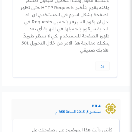
بالنسبة للكود, وقت التحميل سيكون نفسه,
ولكنه يقوم بتأخير HTTP Requests حتى تظهر
الصفحة بشكل اسرع في للمستخدم, اي انه
بدل ان يقوم السيرفر بتحميل Requests في
البداية سيقوم بتحميلها في النهاية أي بعد
ظهور الصفحة للمستخدم لكي لا ينتظر طويلاً.
يمكنك معالجة هذا الامر من خلال التحويل 301.
اهلا بك صديقي
رد
BILAL
سبتمبر 3, 2015 الساعة 7:55 م
كأنني رأيت هذا الموضوع على صفحتك على