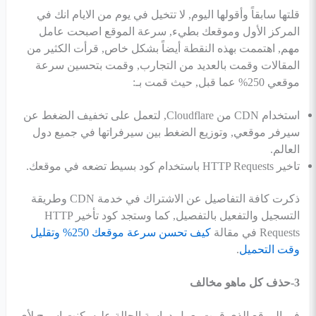
قلتها سابقاً وأقولها اليوم, لا تتخيل في يوم من الايام انك في
المركز الأول وموقعك بطيء, سرعة الموقع اصبحت عامل
مهم, اهتممت بهذه النقطة أيضاً بشكل خاص, قرأت الكثير من
المقالات وقمت بالعديد من التجارب, وقمت بتحسين سرعة
موقعي 250% عما قبل, حيث قمت بـ:
استخدام CDN من Cloudflare, لتعمل على تخفيف الضغط عن
سيرفر موقعي, وتوزيع الضغط بين سيرفراتها في جميع دول
العالم.
تاخير HTTP Requests باستخدام كود بسيط تضعه في موقعك.
ذكرت كافة التفاصيل عن الاشتراك في خدمة CDN وطريقة
التسجيل والتفعيل بالتفصيل, كما وستجد كود تأخير HTTP
Requests في مقالة
كيف تحسن سرعة موقعك 250% وتقليل
وقت التحميل
.
3-حذف كل ماهو مخالف
في الموقع الذي قمت بعمل دراسة الحالة عليه, كنت اسمح لأي