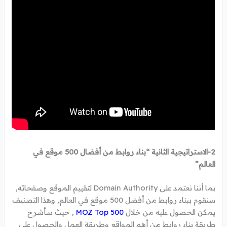
2-الاستراتيجية الثانية “بناء روابط من أفضال 500 موقع في
العالم”
بما أننا نعتمد على Domain Authority لتقييم الموقع وصفحاته,
سنقوم ببناء روابط من أفضل 500 موقع في العالم, وهذا التصنيف
يمكن الحصول عليه من خلال
MOZ Top 500
, حيث سأشرح
طريقة بناء روابط من أهم المواقع وطريقة العمل والحصول على