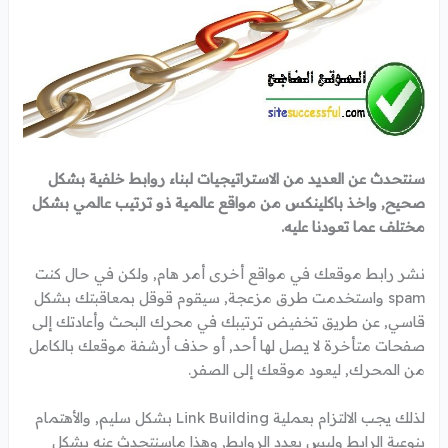
سنتحدث عن العديد من الاستراتيجيات لبناء روابط خلفية بشكل
صحيح, واخذ باكلينكس من مواقع عالمية ذو ترتيب عالمي بشكل
مختلف عما تعودنا عليه.
نشر رابط موقعك في مواقع أخرى أمر هام, ولكن في حال كنت
spam واستخدمت طرق مزعجة, سيقوم قوقل بمعاقبتك بشكل
قاسي, عن طريق تخفيض ترتيبك في محرك البحث وأعادتك إلى
صفحات متأخرة لا يصل لها أحد, أو حذف أرشفة موقعك بالكامل
من المحرك, ليعود موقعك إلى الصفر.
لذلك يجب الالتزام بعملية Link Building بشكل سليم, والأهتمام
بنوعية الرابط وليس بعدد الروابط, وهذا ماسنتحدث عنه بشكل