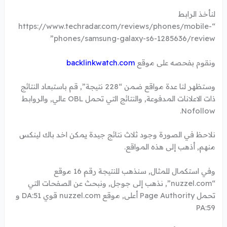
لنأخذ الرابط
“https://www.techradar.com/reviews/phones/mobile-
phones/samsung-galaxy-s6-1285636/review”
ونقوم بفحصه على موقع
backlinkwatch.com
وستظهر لنا عدة مواقع ضمن “228 نتيجة”, قم باستبعاد النتائج
ذات الاعلانات المدفوعة, والنتائج التي تحمل OBL عالي, والروابط
Nofollow.
نلاحظ في الصورة وجود ثلاث نتائج جيدة يمكن اخد باك لينكس
منهم, أذهب إلى هذه المواقع.
وفي استكمال للمثال, سنذهب للنتيجة رقم 16 موقع
“nuzzel.com”, نذهب إلى جوجل, ونبحث عن الصفحات التي
تحمل Page Authority أعلى, موقع nuzzel.com قوي DA:51 و
PA:59