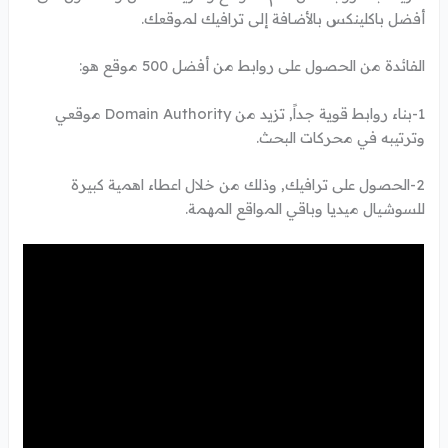
أفضل باكلينكس بالأضافة إلى ترافيك لموقعك.
الفائدة من الحصول على روابط من أفضل 500 موقع هو:
1-بناء روابط قوية جداً, تزيد من Domain Authority موقعي
وترتيبه في محركات البحث.
2-الحصول على ترافيك, وذلك من خلال اعطاء اهمية كبيرة
للسوشيال ميديا وباقي المواقع المهمة.