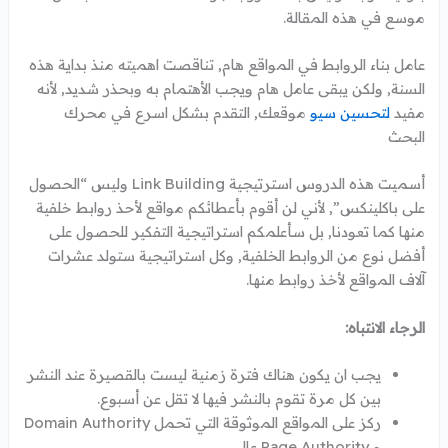
موسع في هذه المقالة.
عامل بناء الروابط في المواقع هام, تناقصت اهميته منذ بداية هذه
السنة, ولكن يبقى عامل هام ويجب الأهتمام به وبحذر شديد, لأنه
مفيد
لتحسين سيو
موقعك, التقدم بشكل اسرع في محرك
البحث
أسميت هذه الدروس استرتيجية Link Building وليس “الحصول
على باكلينكس”, لأني لن أقوم بأعطائكم مواقع لأحذ روابط خلفية
منها كما تعودنا, بل سأعلمكم استراتيجية التفكير للحصول على
أفضل نوع من الروابط الخلفية, وكل استراتيجية ستولد عشرات
آلاف المواقع لأخذ روابط منها.
الرجاء الانتباه:
يجب ان يكون هناك فترة زمنية ليست بالقصيرة عند النشر
بين كل مرة تقوم بالنشر فيها لا تقل عن أسبوع.
ركز على المواقع الموثوقة التي تحمل Domain Authority
و Page Authority عالي.