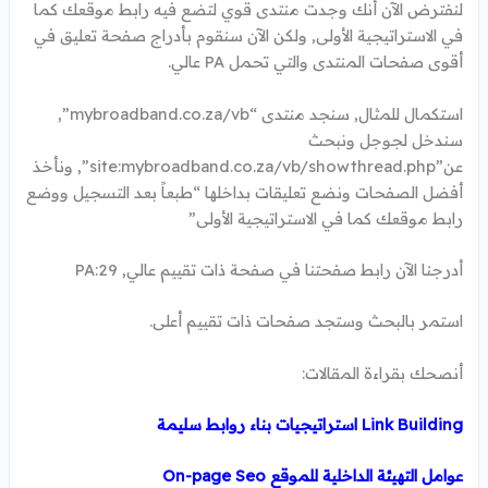
لنفترض الآن أنك وجدت منتدى قوي لتضع فيه رابط موقعك كما
في الاستراتيجية الأولى, ولكن الآن سنقوم بأدراج صفحة تعليق في
أقوى صفحات المنتدى والتي تحمل PA عالي.
استكمال للمثال, سنجد منتدى “mybroadband.co.za/vb”,
سندخل لجوجل ونبحث
عن”site:mybroadband.co.za/vb/showthread.php”, ونأخذ
أفضل الصفحات ونضع تعليقات بداخلها “طبعاً بعد التسجيل ووضع
رابط موقعك كما في الاستراتيجية الأولى”
أدرجنا الآن رابط صفحتنا في صفحة ذات تقييم عالي, PA:29
استمر بالبحث وستجد صفحات ذات تقييم أعلى.
أنصحك بقراءة المقالات:
Link Building استراتيجيات بناء روابط سليمة
عوامل التهيئة الداخلية للموقع On-page Seo