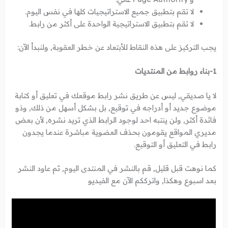
لا تقم بتطبيق جميع الاستراتيجيات كلها في نفس اليوم.
لا تقم بتطبيق الاستراتيجية الواحدة على أكثر من رابط.
يجب التركيز على هذه النقاط للأبتعاد عن خطر العقوبة, ولنبدأ الآن:
1-بناء روابط من المنتديات
لا يا صديقي, ليس عن طريق نشر رابط موقعك في تعليق أو كتابة
موضوع جديد أو أدراجه في توقيع, بل بشكل أسهل من ذلك, وذو
فائدة أكثر, ولن ينتبه احد لوجود الرابط الذي تريد نشره, لأن بعض
مديري المواقع يقومون بحذف العضوية مباشرة عندما يجدون
رابط في التعليق أو التوقيع.
كما نوهت قبل قليل, قم بالنشر في المنتدى اليوم, ثم عاود النشر
بعد اسبوع وهكذا, واترككم الآن مع الفيديو