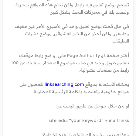
تسمح بوضع تعليق فيه رابط, ولكن نتائج هذه المواقع سحرية
وتصعد بك في محركات البحث بشكل كبير.
في حال قمت بوضع تعليق واحد في الأسبوع, الأمر غير مخيف
وطبيعي, ولكن أحذر من النشر العشوائي, ووضع عشرات
التعليقات.
أختر صفحة ذو Page Authority عالي, و ضع رابط موقعك
بتعليق طويل وجيد في صلب موضوع الصفحة, سيغنيك عن 100
رابط من صفحات عشوائية.
يمكنك الأستعانة بموقع
linksearching.com
للحصول على
مواقع حكومية وتعليمية بالكلمة الرئيسية المطلوبة.
او من خلال جوجل عن طريق البحث عن:
site:.edu: “your keyword” + inurl:links
وهذا فيديو سيشرح لك بالتفصيل هذه الخطوة: