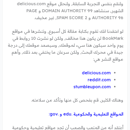
ولنقم بنفس التجربة السابقة, ولنحلل موقع delicious.com
الشهير, سنشاهد DOMAIN AUTHORITY 99 و PAGE
AUTHORITY 96 و SPAM SCORE 2, غير مخيف.
لو اعتقدنا انك تقوم بكتابة مقالة كل أسبوع, وتنشرها في مواقع
BookMark لن يكون هذا مخالف, ولكن لو نشرت 10 روابط في
يوم واحد سيكون هذا سيء لموقعك, وسيصعد موقعك إلى درجة
جيدة في محرك البحث, ولكن سرعان ما يختفي بعد ذلك, وأهم
مواقع النشر هي:
delicious.com
reddit.com
stumbleupon.com
وهناك الكثير, قم بفحص كل منها وتأكد من سلامته.
المواقع التعليمية والحكومية .edu و .gov:
أعتقد أنه من المتعب والصعب أن تجد مواقع تعليمية وحكومية