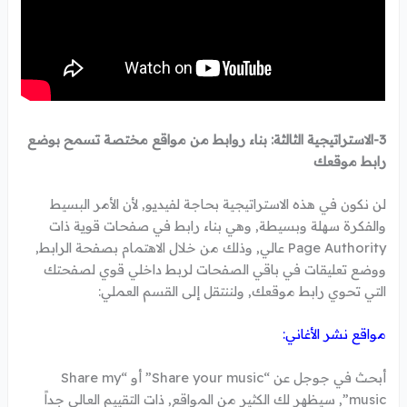
3-الاستراتيجية الثالثة: بناء روابط من مواقع مختصة تسمح بوضع
رابط موقعك
لن نكون في هذه الاستراتيجية بحاجة لفيديو, لأن الأمر البسيط
والفكرة سهلة وبسيطة, وهي بناء رابط في صفحات قوية ذات
Page Authority عالي, وذلك من خلال الاهتمام بصفحة الرابط,
ووضع تعليقات في باقي الصفحات لربط داخلي قوي لصفحتك
التي تحوي رابط موقعك, ولننتقل إلى القسم العملي:
مواقع نشر الأغاني:
أبحث في جوجل عن “Share your music” أو “Share my
music”, سيظهر لك الكثير من المواقع, ذات التقييم العالي جداً