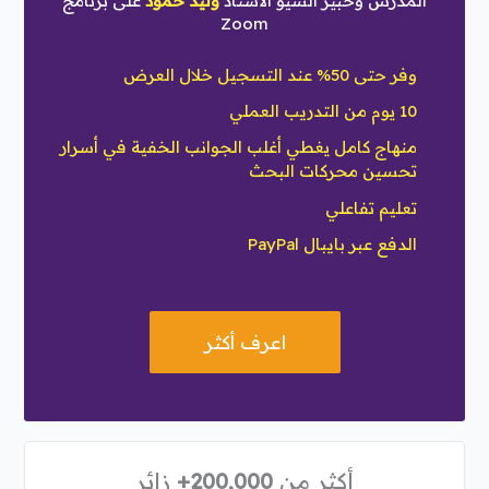
المدرس وخبير السيو الاستاذ
وليد حمود
على برنامج
Zoom
وفر حتى 50% عند التسجيل خلال العرض
10 يوم من التدريب العملي
منهاج كامل يغطي أغلب الجوانب الخفية في أسرار
تحسين محركات البحث
تعليم تفاعلي
الدفع عبر بايبال PayPal
اعرف أكثر
أكثر من
200,000+
زائر