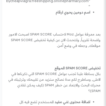
“bycheapviagra.freeshipping.onlinepharmacy.com
”
اسم دومين يحوي ارقام
بعد معرفة عوامل Moz لاحتساب SPAM SCORE اصبحت الامور
واضحة تقريباً, ولنتحدث الان عن كيفية تخفيض SPAM SCORE
موقعك, وجعله في وضع آمن.
تخفيض SPAM SCORE الموقع
بكل بساطة علينا تجنب عوامل SPAM SCORE التي ذكرناها في
الاعلى, وساطرح لكم عدة نصائح ستزيد من تقييمك وترتيبك في
محرك البحث والابتعاد عن خطر SPAM (كيف يمكن تفادي
SPAM)؟
اضافة محتوى غني مفيد
للمستخدم تضع فيه كل