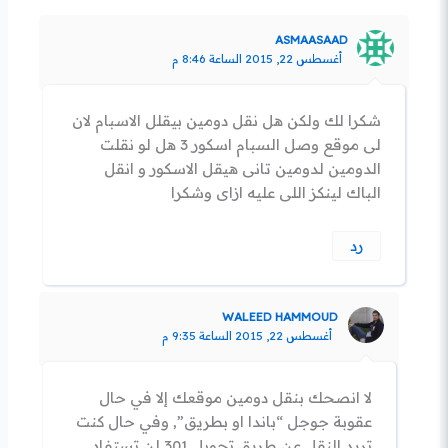
ASMAASAAD
أغسطس 22, 2015 الساعة 8:46 م
شكرا لك ولكن هل نقل دومين بيقلل الاسبام لان
لى موقع وصل السبام اسكور 3 هل لو نقلت
الدومين لدومين تانى هيقل الاسكور و انقل
الباك لينكز اللى عليه ازاى وشكرا
رد
WALEED HAMMOUD
أغسطس 22, 2015 الساعة 9:35 م
لا انصحك بنقل دومين موقعك إلا في حال
عقوبة جوجل “باندا او بطريق”, وفي حال كنت
تريد النقل عن طريق تحويل 301 لن تستفاد