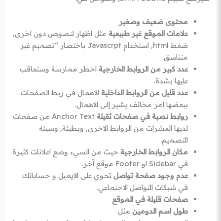
محتوى ضعيف وصغير
علامات الموقع غير طبيعية
مثل اظهار لنصوص دون اخرى,
ضغط html, استخدام Javascrpt باختصار “تصميم غير
متناسق.
عدد كبير من الروابط الخارجية
اخطر ممارسة وستعاقب
عليها بشدة.
عدد قليل من الروابط الداخلية
الاهمال في ربط الصفحات
ببعضها امر مخالف يشير إلى الاهمال.
روابط نصية في صفحات ثقيلة
Anchor Text من صفحات
لديها العشرات من الروابط الاخرى, وبطيئة, وسيئة
التصميم.
مكان الروابط الخارجية
حيث من السيء وضع اعلانات كثيرة
في Sidebar او Footer موقع آخر.
عدم وجود صفحة تواصل
تحوي على الايميل و حساباتك
في شبكات التواصل الاجتماعي.
صفحات قليلة في الموقع
طول اسم الدومين
مثل