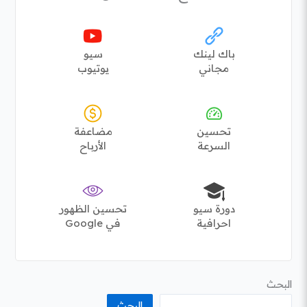
باك لينك
سيو
مجاني
يوتيوب
تحسين
مضاعفة
السرعة
الأرباح
دورة سيو
تحسين الظهور
احرافية
في Google
البحث
البحث