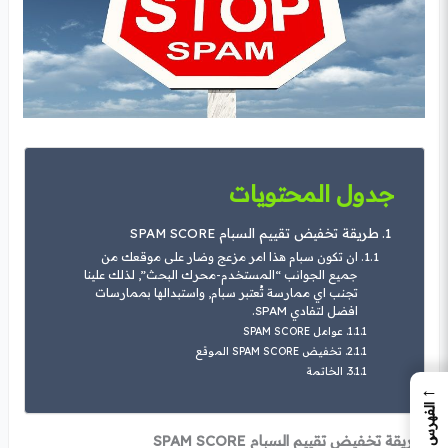
جدول المحتويات
طريقة تخفيض تقييم السبام SPAM SCORE
ان تكون سبام هذا امر مزعج وضار على موقعك من
جميع الجوانب “المستخدم-محرك البحث”, لذلك علينا
تجنب اي ممارسة تُعتبر سبام, واستبدالها بممارسات
افضل لتفادي SPAM.
عوامل SPAM SCORE
تخفيض SPAM SCORE الموقع
الخاتمة
←
الفهرس
طريقة تخفيض تقييم السبام SPAM SCORE