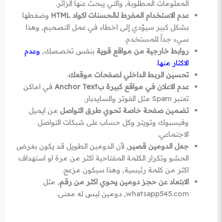
المعلومات المطلوبة, والتي يبحث عنها الزائر.
عدم الاستخدام المفرط لمُحسنات اكواد HTML
وضغطها
بشكل كبير سيؤدي إلى اخطاء في عمل التصميم, وهذا
سيء جداً للمستخدم.
روابط خارجية من مواقع قوية
بنفس تخصصك,
وعدم
الاكثار منها
.
تحسين الربط الداخلي لصفحات موقعك
.
عدم الاعلان في مواقع كبيرة بAnchor Text
في اماكن
تعتبر Spam مثل الفوتر والسايدبار.
تضمين صفحة خاصة تحوي طرق التواصل
من ايميل
وفيسبوك وتويتر وكل حساب على شبكات التواصل
الاجتماعي.
جعل الدومين قصير
, لأن الدومين الطويل قد يكون بغرض
الحشو وتكرار الكلمة المفتاحية اكثر من مرة او استهداف
اكثر من كلمة رئيسية, وهذا سيكون مزعج.
الابتعاد عن حجز دومين يحوي اكثر من رقم
, مثل
whatsapp545.com, دومين ليس له معنى.