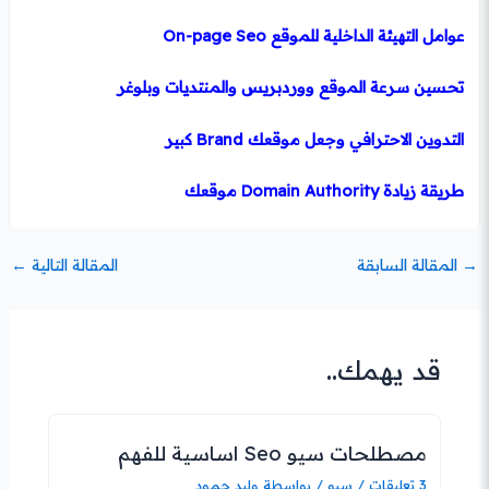
عوامل التهيئة الداخلية للموقع On-page Seo
تحسين سرعة الموقع ووردبريس والمنتديات وبلوغر
التدوين الاحترافي وجعل موقعك Brand كبير
طريقة زيادة Domain Authority موقعك
→
المقالة السابقة
المقالة التالية
←
قد يهمك..
مصطلحات سيو Seo اساسية للفهم
3 تعليقات
/
سيو
/ بواسطة
وليد حمود