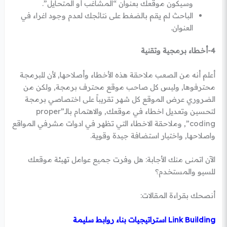
وسيكون موقعك بعنوان “المشاغب أو المتحايل”.
الباحث لم يقم بالضغط على نتائجك لعدم وجود اغراء في
العنوان.
4-أخطاء برمجية وتقنية
أعلم أنه من الصعب ملاحقة هذه الأخطاء وأصلاحها, لأن للبرمجة
محترفوها, وليس كل صاحب موقع محترف برمجة, ولكن من
الضروري عرض الموقع كل شهر تقريباً على اختصاصي برمجة
لتحسين وتعديل اخطاء في موقعك, والاهتمام بالـ”proper
coding”, وملاحقة الاخطاء التي تظهر في ادوات مشرفي المواقع
واصلاحها, واختيار استضافة جيدة وقوية.
الآن اتمنى منك الأجابة: هل وفرت جميع عوامل تهيئة موقعك
للسيو والمستخدم؟
أنصحك بقراءة المقالات:
Link Building استراتيجيات بناء روابط سليمة