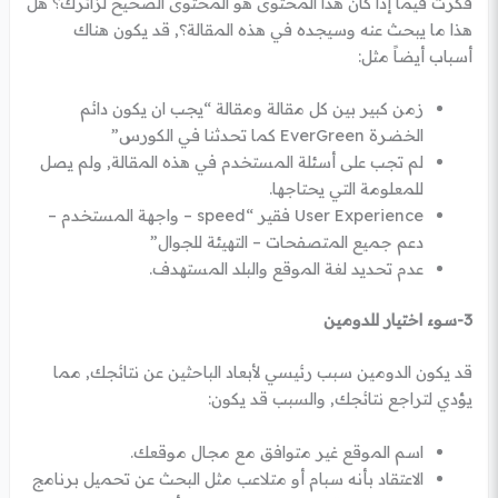
فكرت فيما إذا كان هذا المحتوى هو المحتوى الصحيح لزائرك؟ هل
هذا ما يبحث عنه وسيجده في هذه المقالة؟, قد يكون هناك
أسباب أيضاً مثل:
زمن كبير بين كل مقالة ومقالة “يجب ان يكون دائم
الخضرة EverGreen كما تحدثنا في الكورس”
لم تجب على أسئلة المستخدم في هذه المقالة, ولم يصل
للمعلومة التي يحتاجها.
User Experience فقير “speed – واجهة المستخدم –
دعم جميع المتصفحات – التهيئة للجوال”
عدم تحديد لغة الموقع والبلد المستهدف.
3-سوء اختيار للدومين
قد يكون الدومين سبب رئيسي لأبعاد الباحثين عن نتائجك, مما
يؤدي لتراجع نتائجك, والسبب قد يكون:
اسم الموقع غير متوافق مع مجال موقعك.
الاعتقاد بأنه سبام أو متلاعب مثل البحث عن تحميل برنامج