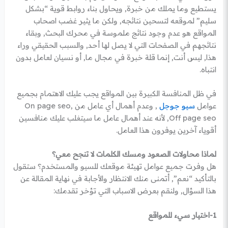
يستطيع وما يملك من خبرة, ويحاول بناء روابط قوية “بشكل
سليم” لموقعه لتسحين نتائجه, ولكن ما يثير غضب اصحاب
المواقع هو عدم وجود نتائج ملموسة في محرك البحث, وبقاء
نتائجهم في الصفحات التي لا يصل لها أحد, والسبب الحقيقي وراء
هذا, ليس أنت, إنما قلة خبرة في مجال ما, أو نسيان لعامل بدون
انتباه.
في ظل المنافسة الكبيرة بين المواقع يجب عليك الاهتمام بجميع
عوامل
سيو جوجل
, وعدم أهمال أي عامل من On page seo,
Off page seo, لأنه عند أهمال عامل ما سيتغلب عليك منافسين
أقوياء آخرين يوفرون هذا العامل.
لماذا محاولات الصعود ومسك الكلمات لا تنجح معي؟
هل وفرت جميع عوامل تهيئة موقعك للسيو والمستخدم؟ ستقول
بالتأكيد “نعم”, أتمنى منك الانتظار والأجابة في نهاية المقالة عن
هذا السؤال, ولنقم بعرض الاسباب التي تؤخر تقدمك:
1-اختيار سيء للمواقع