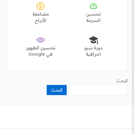
تحسين
مضاعفة
السرعة
الأرباح
دورة سيو
تحسين الظهور
احرافية
في Google
البحث
البحث