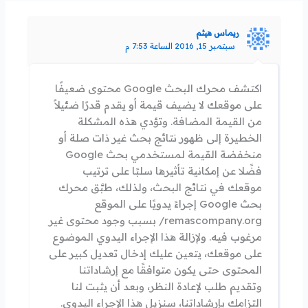
ريماس هيثم
سبتمبر 15, 2016 الساعة 7:53 م
اكتشف محرك البحث Google محتوى ضعيفًا
على موقعك لا يضيف قيمة أو يقدم قدرًا ضئيلاً
من القيمة المضافة. وتؤدي هذه المشكلة
الخطيرة إلى ظهور نتائج بحث غير ذات صلة أو
منخفضة القيمة لمستخدمي بحث Google
فضًلا عن إمكانية تأثيرها سلبًا على ترتيب
موقعك في نتائج البحث، ولذلك، طبَّق محرك
بحث Google إجراءً يدويًا على الموقع
remascompany.org/ بسبب وجود محتوى غير
مرغوب فيه. ولإزالة هذا الإجراء اليدوي الموضوع
على موقعك، يتعين عليك إدخال تعديل كبير على
المحتوى حتى يكون متوافقًا مع إرشاداتنا
وتقديم طلب لإعادة النظر، وبعد أن يثبت لنا
التزامك بإرشاداتنا، سنزيل هذا الإجراء اليدوي.