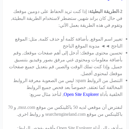
2-الطريقة البطيئة:
إذا كنت تريد الحفاظ على دومين موقعك
في حال كان براند شهير, ستضطر لاستخدام الطريقة البطيئة,
وتقوم في هذه الطريقة بعمل الآتي:
تغيير اسم الموقع, بأضافة كلمة أو حذف كلمة, مثل: الموقع
الناجح ◄◄ مدونة الموقع الناجح
تحسين محتوى موقعك: أدخل إلى أهم صفحات موقعك, وقم
بأضافة معلومات ومحتوى غني مرفق بصور وفيديو, بتنسيق
جميل, وإذا كنت تملك الوقت والصبر, قم بتعديل جميع صفحات
موقعك لمحتوى أفضل.
التنصل من الروابط spam: ليس من الصعوبة معرفة الروابط
المخالفة كما تعتقد, خصوصاً بعد فحص جميع الروابط
الخلفية بأداة
Open Site Explorer
, لنأخذ مثال سريع:
لنفترض أن موقعي لديه 50 باكلينكس من موقع moz.com, و 70
باكلينكس من موقع searchengineland.com و روابط اخرى.
سأذهب إلى أداة Open Site Explorer وأقوم بفحص الرابط: